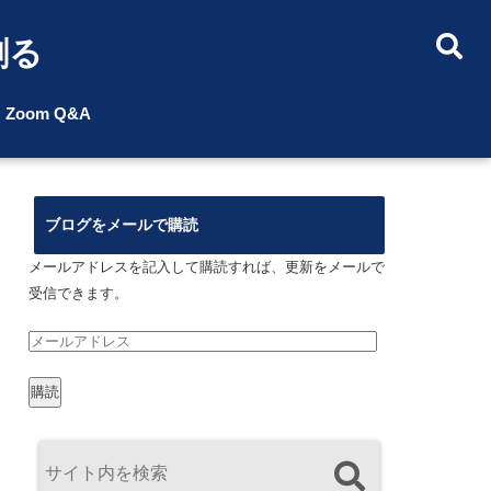
創る
Zoom Q&A
ブログをメールで購読
メールアドレスを記入して購読すれば、更新をメールで
受信できます。
メ
ー
購読
ル
ア
ド
レ