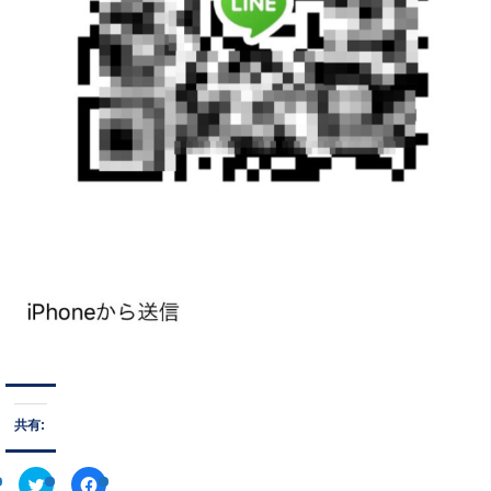
共有:
ク
F