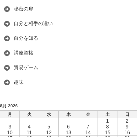
秘密の扉
自分と相手の違い
自分を知る
講座資格
貿易ゲーム
趣味
8月 2026
月
火
水
木
金
土
日
1
2
3
4
5
6
7
8
9
10
11
12
13
14
15
16