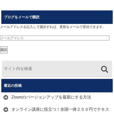
ブログをメールで購読
メールアドレスを記入して購読すれば、更新をメールで受信できます。
メ
ー
購読
ル
ア
ド
レ
ス
最近の投稿
Zoomのバージョンアップを最新にする方法
オンライン講座に役立つ！全国一律２５０円でテキス