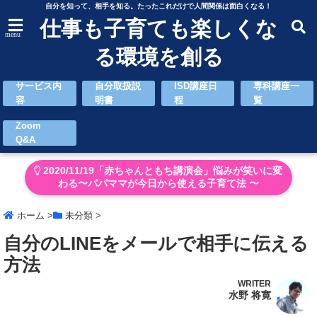
自分を知って、相手を知る。たったこれだけで人間関係は面白くなる！
仕事も子育ても楽しくな
menu
る環境を創る
サービス内
自分取扱説
ISD講座日
専科講座一
容
明書
程
覧
Zoom
Q&A
2020/11/19「赤ちゃんともち講演会」悩みが笑いに変
わる〜パパママが今日から使える子育て法 〜
ホーム
>
未分類
>
自分のLINEをメールで相手に伝える
方法
WRITER
水野 将寛