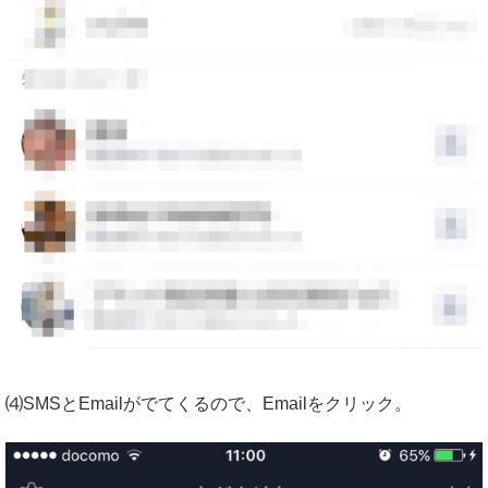
⑷SMSとEmailがでてくるので、Emailをクリック。