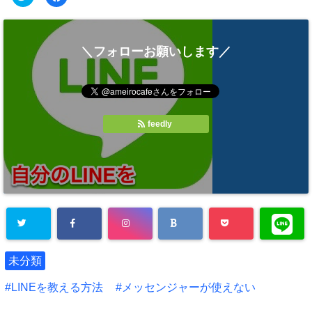
リ
a
ッ
c
ク
e
し
b
て
o
T
o
＼フォローお願いします／
w
k
i
で
t
共
t
有
e
す
r
る
で
に
共
は
有
ク
feedly
(
リ
新
ッ
し
ク
い
し
ウ
て
ィ
く
ン
だ
ド
さ
ウ
い
で
(
開
新
き
し
ま
い
す
ウ
)
ィ
ン
ド
未分類
ウ
で
開
LINEを教える方法
メッセンジャーが使えない
き
ま
す