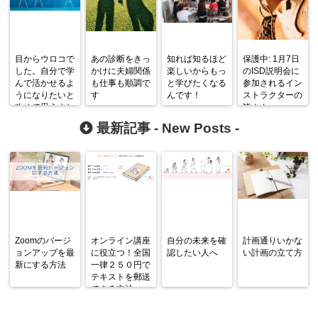
目からウロコで
あの診断をきっ
知れば知るほど
保護中: 1月7日
した。自分で学
かけに夫婦関係
楽しいからもっ
のISD説明会に
んで活かせるよ
も仕事も順調で
と学びたくなる
参加されるイン
うになりたいと
す
んです！
ストラクターの
改めて思えまし
皆さんへ
た。
最新記事 -
New Posts
-
Zoomのバージ
オンライン講座
自分の未来を確
計画通りいかな
ョンアップを最
に役立つ！全国
認したい人へ
い計画の立て方
新にする方法
一律２５０円で
テキストを郵送
できる方法