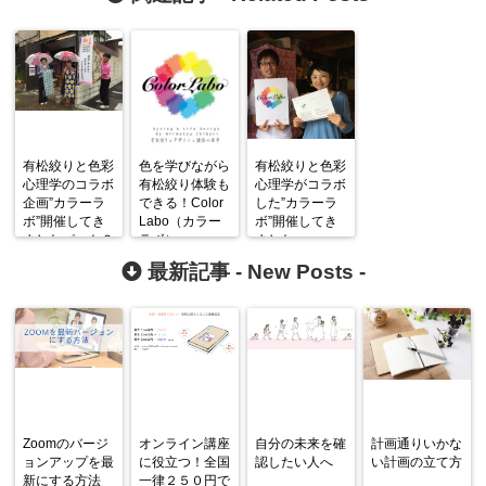
有松絞りと色彩
色を学びながら
有松絞りと色彩
心理学のコラボ
有松絞り体験も
心理学がコラボ
企画”カラーラ
できる！Color
した”カラーラ
ボ”開催してき
Labo（カラー
ボ”開催してき
ましたパート２
ラボ）
ました
最新記事 -
New Posts
-
Zoomのバージ
オンライン講座
自分の未来を確
計画通りいかな
ョンアップを最
に役立つ！全国
認したい人へ
い計画の立て方
新にする方法
一律２５０円で