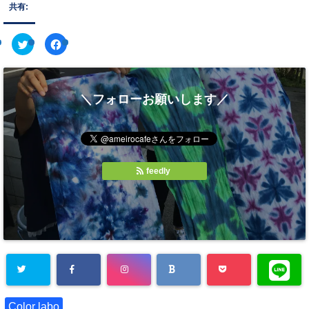
共有:
ク
F
リ
a
ッ
c
ク
e
し
b
て
o
T
o
＼フォローお願いします／
w
k
i
で
t
共
t
有
e
す
r
る
で
に
共
は
有
ク
feedly
(
リ
新
ッ
し
ク
い
し
ウ
て
ィ
く
ン
だ
ド
さ
ウ
い
で
(
開
新
き
し
ま
い
す
ウ
)
ィ
ン
ド
Color labo