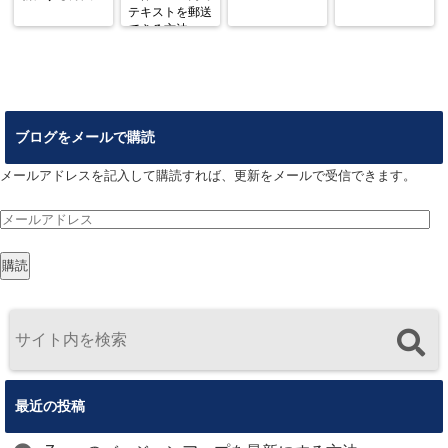
テキストを郵送
できる方法
ブログをメールで購読
メールアドレスを記入して購読すれば、更新をメールで受信できます。
メ
ー
購読
ル
ア
ド
レ
ス
最近の投稿