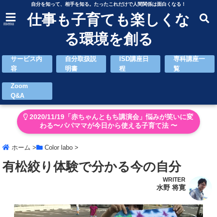
自分を知って、相手を知る。たったこれだけで人間関係は面白くなる！
仕事も子育ても楽しくな
menu
る環境を創る
サービス内
自分取扱説
ISD講座日
専科講座一
容
明書
程
覧
Zoom
Q&A
2020/11/19「赤ちゃんともち講演会」悩みが笑いに変
わる〜パパママが今日から使える子育て法 〜
ホーム
>
Color labo
>
有松絞り体験で分かる今の自分
WRITER
水野 将寛