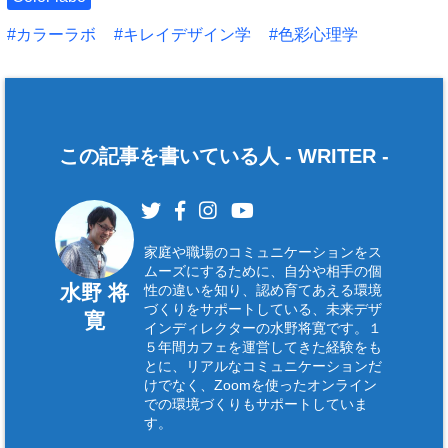
ウ
で
開
カラーラボ
キレイデザイン学
色彩心理学
き
ま
す
)
この記事を書いている人 -
WRITER
-
家庭や職場のコミュニケーションをス
ムーズにするために、自分や相手の個
水野 将
性の違いを知り、認め育てあえる環境
づくりをサポートしている、未来デザ
寛
インディレクターの水野将寛です。１
５年間カフェを運営してきた経験をも
とに、リアルなコミュニケーションだ
けでなく、Zoomを使ったオンライン
での環境づくりもサポートしていま
す。