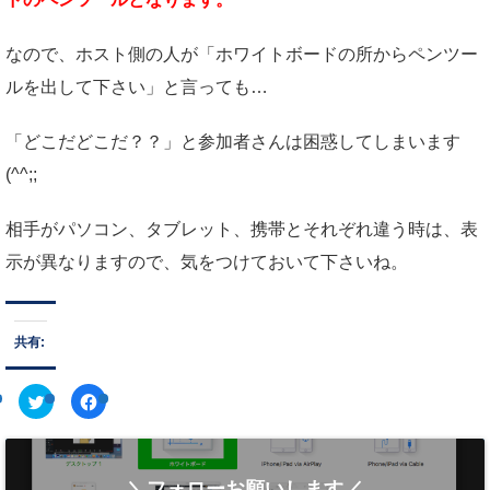
なので、ホスト側の人が「ホワイトボードの所からペンツー
ルを出して下さい」と言っても…
「どこだどこだ？？」と参加者さんは困惑してしまいます
(^^;;
相手がパソコン、タブレット、携帯とそれぞれ違う時は、表
示が異なりますので、気をつけておいて下さいね。
共有:
ク
F
リ
a
ッ
c
ク
e
し
b
て
o
T
o
＼フォローお願いします／
w
k