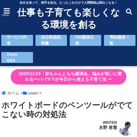
自分を知って、相手を知る。たったこれだけで人間関係は面白くなる！
仕事も子育ても楽しくな
menu
る環境を創る
サービス内
自分取扱説
ISD講座日
専科講座一
容
明書
程
覧
Zoom
Q&A
2020/11/19「赤ちゃんともち講演会」悩みが笑いに変
わる〜パパママが今日から使える子育て法 〜
ホーム
>
zoom
>
ホワイトボードのペンツールがでて
こない時の対処法
WRITER
水野 将寛