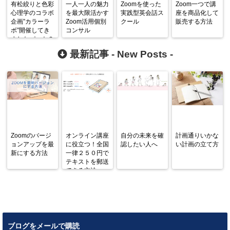
有松絞りと色彩
一人一人の魅力
Zoomを使った
Zoom一つで講
心理学のコラボ
を最大限活かす
実践型英会話ス
座を商品化して
企画”カラーラ
Zoom活用個別
クール
販売する方法
ボ”開催してき
コンサル
ましたパート２
最新記事 -
New Posts
-
Zoomのバージ
オンライン講座
自分の未来を確
計画通りいかな
ョンアップを最
に役立つ！全国
認したい人へ
い計画の立て方
新にする方法
一律２５０円で
テキストを郵送
できる方法
ブログをメールで購読