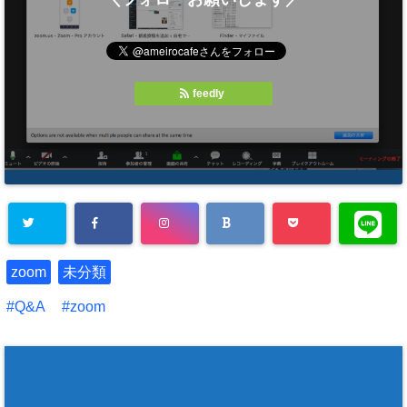
i
で
t
共
t
有
e
す
r
る
で
に
共
は
有
ク
feedly
(
リ
新
ッ
し
ク
い
し
ウ
て
ィ
く
ン
だ
ド
さ
ウ
い
で
(
開
新
き
し
ま
い
す
ウ
)
ィ
ン
ド
zoom
未分類
ウ
で
開
Q&A
zoom
き
ま
す
)