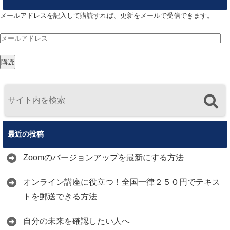
メールアドレスを記入して購読すれば、更新をメールで受信できます。
メ
ー
購読
ル
ア
ド
レ
ス
最近の投稿
Zoomのバージョンアップを最新にする方法
オンライン講座に役立つ！全国一律２５０円でテキス
トを郵送できる方法
自分の未来を確認したい人へ