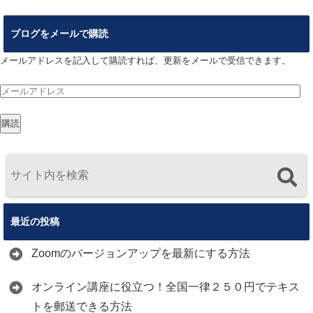
ブログをメールで購読
メールアドレスを記入して購読すれば、更新をメールで受信できます。
メ
ー
購読
ル
ア
ド
レ
ス
最近の投稿
Zoomのバージョンアップを最新にする方法
オンライン講座に役立つ！全国一律２５０円でテキス
トを郵送できる方法