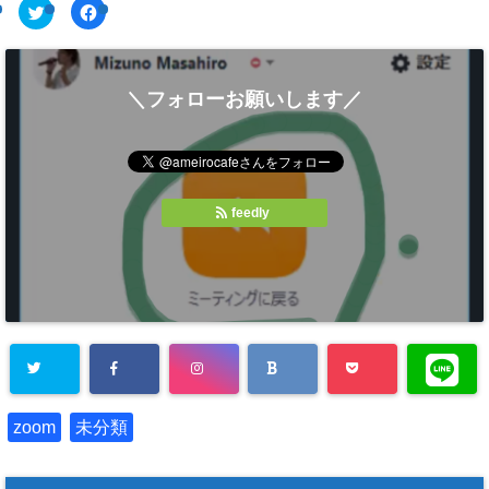
ク
F
リ
a
ッ
c
ク
e
し
b
て
o
T
o
＼フォローお願いします／
w
k
i
で
t
共
t
有
e
す
r
る
で
に
共
は
有
ク
feedly
(
リ
新
ッ
し
ク
い
し
ウ
て
ィ
く
ン
だ
ド
さ
ウ
い
で
(
開
新
き
し
ま
い
す
ウ
)
ィ
ン
ド
zoom
未分類
ウ
で
開
き