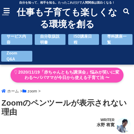
自分を知って、相手を知る。たったこれだけで人間関係は面白くなる！
仕事も子育ても楽しくな
menu
る環境を創る
サービス内
自分取扱説
ISD講座日
専科講座一
容
明書
程
覧
Zoom
Q&A
2020/11/19「赤ちゃんともち講演会」悩みが笑いに変
わる〜パパママが今日から使える子育て法 〜
ホーム
>
zoom
>
Zoomのペンツールが表示されない
理由
WRITER
水野 将寛