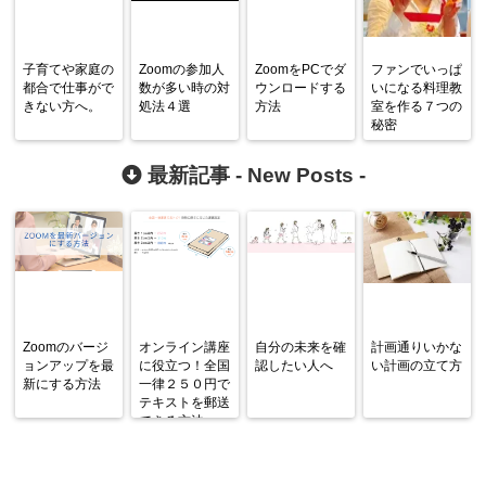
子育てや家庭の
Zoomの参加人
ZoomをPCでダ
ファンでいっぱ
都合で仕事がで
数が多い時の対
ウンロードする
いになる料理教
きない方へ。
処法４選
方法
室を作る７つの
秘密
最新記事 -
New Posts
-
Zoomのバージ
オンライン講座
自分の未来を確
計画通りいかな
ョンアップを最
に役立つ！全国
認したい人へ
い計画の立て方
新にする方法
一律２５０円で
テキストを郵送
できる方法