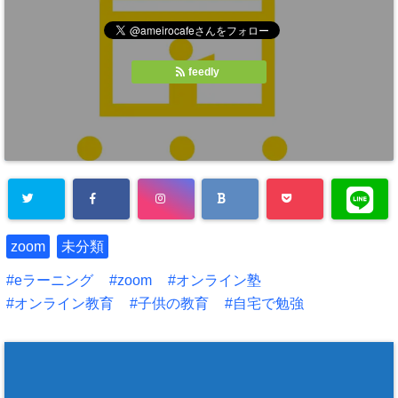
t
共
t
有
e
す
r
る
で
に
共
は
有
ク
feedly
(
リ
新
ッ
し
ク
い
し
ウ
て
ィ
く
ン
だ
ド
さ
ウ
い
で
(
開
新
き
し
ま
い
す
ウ
)
ィ
ン
ド
zoom
未分類
ウ
で
開
eラーニング
zoom
オンライン塾
き
ま
オンライン教育
子供の教育
自宅で勉強
す
)