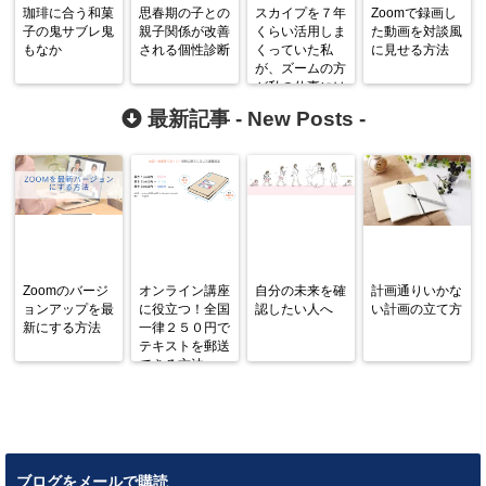
珈琲に合う和菓
思春期の子との
スカイプを７年
Zoomで録画し
子の鬼サブレ鬼
親子関係が改善
くらい活用しま
た動画を対談風
もなか
される個性診断
くっていた私
に見せる方法
が、ズームの方
が私の仕事には
使える！！と思
最新記事 -
New Posts
-
った理由！
Zoomのバージ
オンライン講座
自分の未来を確
計画通りいかな
ョンアップを最
に役立つ！全国
認したい人へ
い計画の立て方
新にする方法
一律２５０円で
テキストを郵送
できる方法
ブログをメールで購読