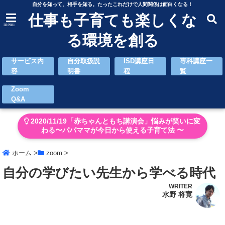
自分を知って、相手を知る。たったこれだけで人間関係は面白くなる！
仕事も子育ても楽しくな
menu
る環境を創る
サービス内
自分取扱説
ISD講座日
専科講座一
容
明書
程
覧
Zoom
Q&A
2020/11/19「赤ちゃんともち講演会」悩みが笑いに変
わる〜パパママが今日から使える子育て法 〜
ホーム
>
zoom
>
自分の学びたい先生から学べる時代
WRITER
水野 将寛