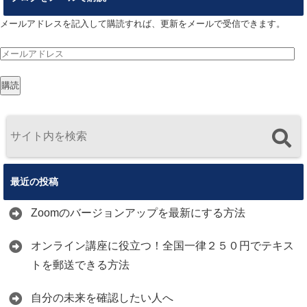
メールアドレスを記入して購読すれば、更新をメールで受信できます。
メ
ー
購読
ル
ア
ド
レ
ス
最近の投稿
Zoomのバージョンアップを最新にする方法
オンライン講座に役立つ！全国一律２５０円でテキス
トを郵送できる方法
自分の未来を確認したい人へ