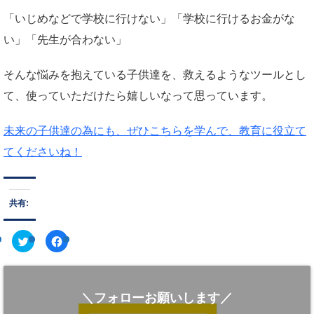
「いじめなどで学校に行けない」「学校に行けるお金がな
い」「先生が合わない」
そんな悩みを抱えている子供達を、救えるようなツールとし
て、使っていただけたら嬉しいなって思っています。
未来の子供達の為にも、ぜひこちらを学んで、教育に役立て
てくださいね！
共有:
ク
F
リ
a
ッ
c
ク
e
し
b
て
o
T
o
＼フォローお願いします／
w
k
i
で